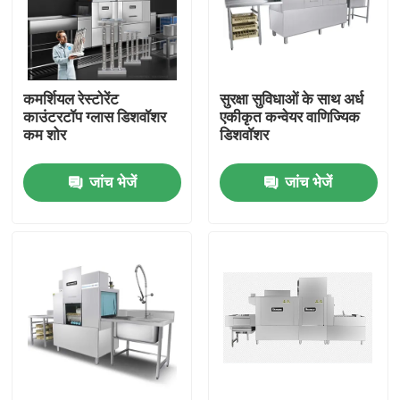
हमारे बारे में
कमर्शियल रेस्टोरेंट
सुरक्षा सुविधाओं के साथ अर्ध
फैक्टरी यात्रा
काउंटरटॉप ग्लास डिशवॉशर
एकीकृत कन्वेयर वाणिज्यिक
कम शोर
डिशवॉशर
गुणवत्ता नियंत्रण
जांच भेजें
जांच भेजें
हमसे संपर्क करें
एक बोली का अनुरोध
वाणिज्यिक डिशवॉशर मशीन
रैक कन्वेयर डिशवॉशर