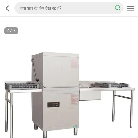
2
/
2