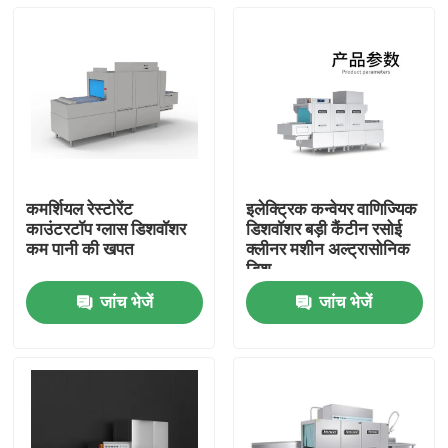
कमर्शियल रेस्टोरेंट
इलेक्ट्रिक कन्वेयर वाणिज्यिक
काउंटरटॉप ग्लास डिशवॉशर
डिशवॉशर बड़ी कैंटीन रसोई
कम पानी की खपत
क्लीनर मशीन अल्ट्रासोनिक
डिश
जांच भेजें
जांच भेजें
होम
उत्पाद
वीआर दिखाएँ