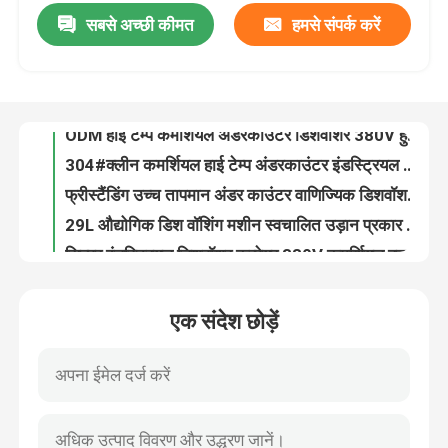
सबसे अच्छी कीमत
हमसे संपर्क करें
ODM हाई टेम्प कमर्शियल अंडरकाउंटर डिशवॉशर 380V हुड टाइप
304#क्लीन कमर्शियल हाई टेम्प अंडरकाउंटर इंडस्ट्रियल डिशवॉशर हुड टाइप
हमारे बारे में
फ्रीस्टैंडिंग उच्च तापमान अंडर काउंटर वाणिज्यिक डिशवॉशर स्वचालित
29L औद्योगिक डिश वॉशिंग मशीन स्वचालित उड़ान प्रकार ODM RoHS
फैक्टरी यात्रा
सिल्वर इंडस्ट्रियल डिशवॉशर कन्वेयर 380V कमर्शियल हुड टाइप डिशवॉशर
380V डिशवॉशर पानी का दबाव स्टेनलेस स्टील कस्टम आकार डिशवॉशर OEM
गुणवत्ता नियंत्रण
स्थिर दराज शैली डिशवॉशर पूरी तरह से एकीकृत 380V रेस्तरां डिश मशीन
380V जल कुशल डिशवॉशर सुरक्षित उड़ान प्रकार पूर्ण स्वचालित ओडीएम
हमसे संपर्क करें
फुल ऑटोमैटिक सुपर साइलेंट डिशवॉशर वाटर सेविंग कमर्शियल मल्टीफंक्शनल
टेबलवेयर स्वचालित डिशवॉशर मशीन कन्वेयर पारंपरिक डिशवॉशर
एक बोली का अनुरोध
एक संदेश छोड़ें
कैंटीन स्वचालित डिशवॉशर मशीन चैनल स्थिर ऐप नियंत्रित डिशवॉशर
स्थिर स्वचालित डिशवॉशर मशीन वाणिज्यिक सुरंग डिशवॉशर
वाणिज्यिक डिशवॉशर मशीन
कन्वेयर स्वचालित डिशवॉशर मशीन वाणिज्यिक बुद्धिमान नियंत्रण
टिकाऊ स्वचालित डिशवॉशर मशीन उच्च तापमान बहुक्रियाशील
रैक कन्वेयर डिशवॉशर
380V बड़े औद्योगिक डिशवॉशर टिकाऊ एकीकृत उड़ान प्रकार डिश मशीन