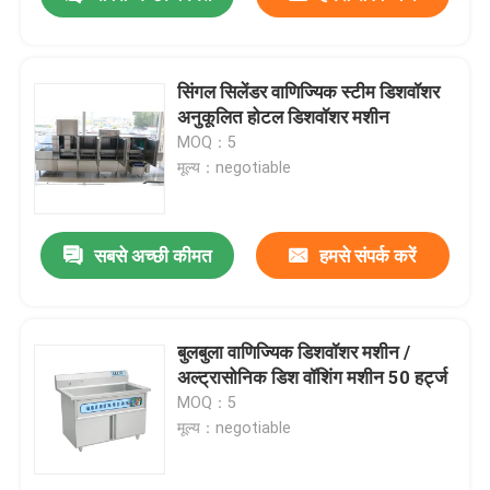
सिंगल सिलेंडर वाणिज्यिक स्टीम डिशवॉशर
अनुकूलित होटल डिशवॉशर मशीन
MOQ：5
मूल्य：negotiable
सबसे अच्छी कीमत
हमसे संपर्क करें
होम
बुलबुला वाणिज्यिक डिशवॉशर मशीन /
अल्ट्रासोनिक डिश वॉशिंग मशीन 50 हर्ट्ज
MOQ：5
उत्पाद
मूल्य：negotiable
वीआर दिखाएँ