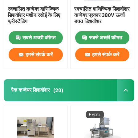
स्वचालित कन्वेयर वाणिज्यिक
स्वचालित वाणिज्यिक डिशवॉशर
तरल डिशवॉशर डिटर्जेंट
डिशवॉशर मशीन रसोई के लिए
कन्वेयर प्रकार 380V ऊर्जा
फ्रीस्टैंडिंग
बचत डिशवॉशर
खाद्य अपशिष्ट निपटानकर्ता
सबसे अच्छी कीमत
सबसे अच्छी कीमत
रसोई कचरा निपटानकर्ता
हमसे संपर्क करें
हमसे संपर्क करें
रैक कन्वेयर डिशवॉशर
(20)